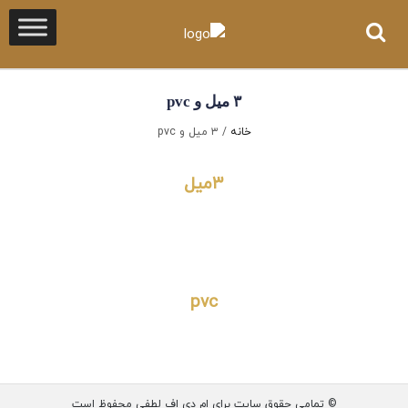
۳ میل و pvc
خانه
/
۳ میل و pvc
۳میل
۳میل _-_510
۳ MILL
pvc
پی-وی-سی
© تمامی حقوق سایت برای ام دی اف لطفی محفوظ است