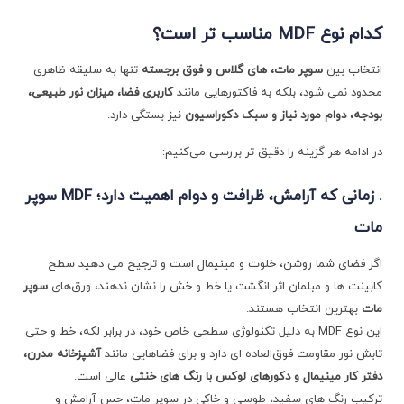
کدام نوع
MDF
مناسب ‌تر است؟
انتخاب بین
سوپر مات، های ‌گلاس و فوق برجسته
تنها به سلیقه ظاهری
محدود نمی ‌شود، بلکه به فاکتورهایی مانند
کاربری فضا، میزان نور طبیعی،
بودجه، دوام مورد نیاز و سبک دکوراسیون
نیز بستگی دارد.
در ادامه هر گزینه را دقیق ‌تر بررسی می‌کنیم:
. زمانی که آرامش، ظرافت و دوام اهمیت دارد؛
MDF
سوپر
مات
اگر فضای شما روشن، خلوت و مینیمال است و ترجیح می ‌دهید سطح
کابینت ‌ها و مبلمان اثر انگشت یا خط و خش را نشان ندهند، ورق‌های
سوپر
مات
بهترین انتخاب هستند.
این نوع MDF به دلیل تکنولوژی سطحی خاص خود، در برابر لکه، خط و حتی
تابش نور مقاومت فوق‌العاده ‌ای دارد و برای فضاهایی مانند
آشپزخانه مدرن،
دفتر کار مینیمال و دکورهای لوکس با رنگ‌ های خنثی
عالی است.
ترکیب رنگ ‌های سفید، طوسی و خاکی در سوپر مات، حس آرامش و