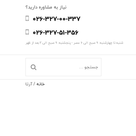
نیاز به مشاوره دارید؟
026-327-00-337
026-327-51-356
شنبه تا چهارشنبه: 9 صبح الی 6 عصر - پنجشنبه: 9 صبح الی 2 بعد از ظهر
خانه
/
آرتا