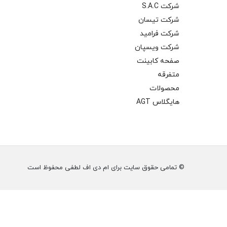
شرکت S.A.C
شرکت تیسان
شرکت فرامید
شرکت ویسپان
صفحه کابینت
متفرقه
محصولات
هایگلاس AGT
© تمامی حقوق سایت برای ام دی اف لطفی محفوظ است