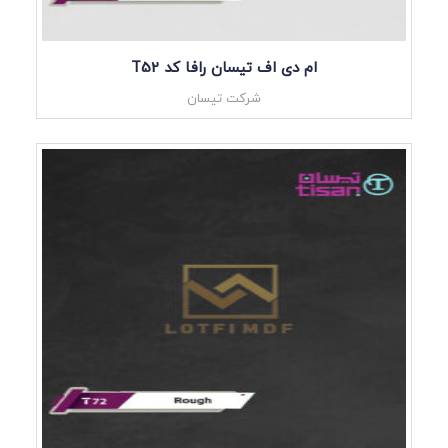
ام دی اف تیسان رافا کد T52
شرکت تیسان