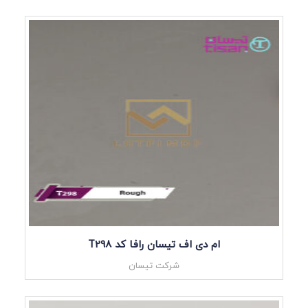
ام دی اف تیسان رافا کد T298
شرکت تیسان