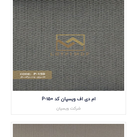
ام دی اف ویسپان کد P-150
شرکت ویسپان