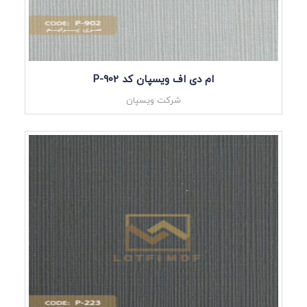
ام دی اف ویسپان کد P-902
شرکت ویسپان