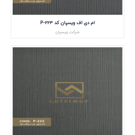
ام دی اف ویسپان کد P-223
شرکت ویسپان