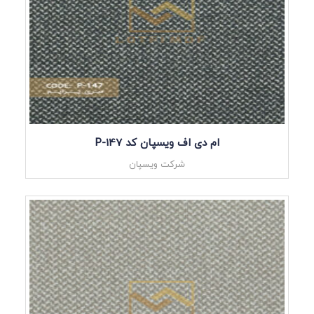
ام دی اف ویسپان کد P-147
شرکت ویسپان