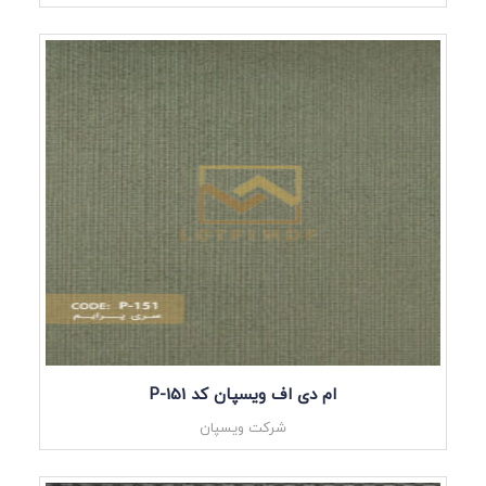
ام دی اف ویسپان کد P-151
شرکت ویسپان