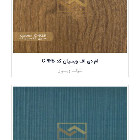
ام دی اف ویسپان کد C-925
شرکت ویسپان