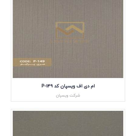
ام دی اف ویسپان کد P-149
شرکت ویسپان