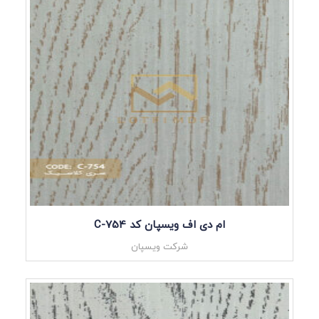
ام دی اف ویسپان کد C-754
شرکت ویسپان