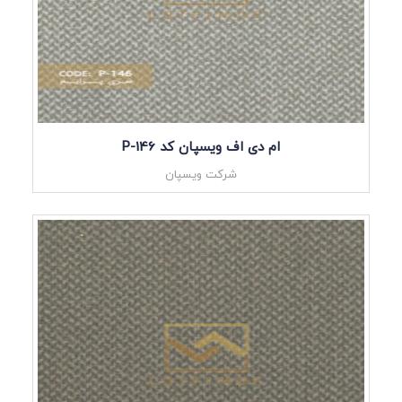
ام دی اف ویسپان کد P-146
شرکت ویسپان