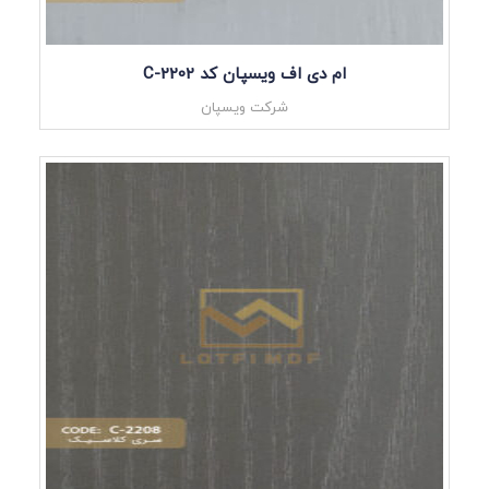
ام دی اف ویسپان کد C-2202
شرکت ویسپان