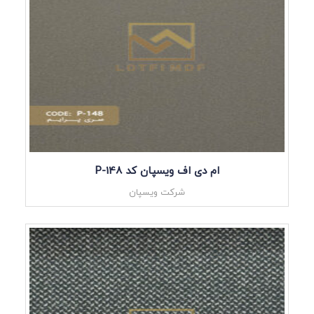
ام دی اف ویسپان کد P-148
شرکت ویسپان