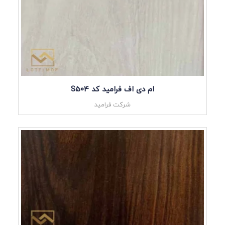
ام دی اف فرامید کد S504
شرکت فرامید