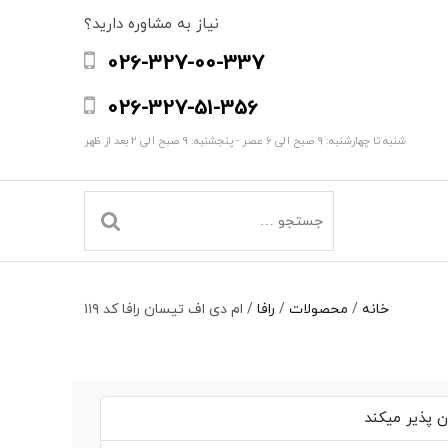
نیاز به مشاوره دارید؟
026-327-00-337
026-327-51-356
شنبه تا چهارشنبه: 9 صبح الی 6 عصر - پنجشنبه: 9 صبح الی 2 بعد از ظهر
خانه
/
محصولات
/
رافا
/
ام دی اف تیسان رافا کد ۱۱۹
 پذیر میکند