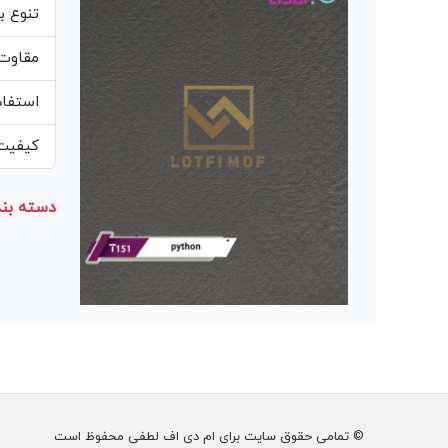
تنوع ب
مقاوت 
استفاد
کیفیت 
دسته بند
© تمامی حقوق سایت برای ام دی اف لطفی محفوظ است