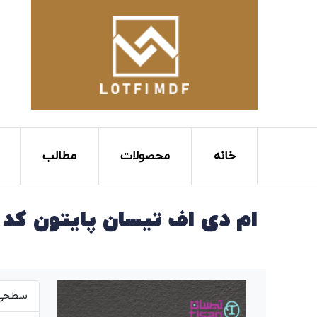
خانه
محصولات
مطالب
ام دی اف تیسان پایتون کد T151
سطحی ص