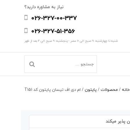
نیاز به مشاوره دارید؟
026-327-00-337
026-327-51-356
شنبه تا چهارشنبه: 9 صبح الی 6 عصر - پنجشنبه: 9 صبح الی 2 بعد از ظهر
خانه
/
محصولات
/
پایتون
/
ام دی اف تیسان پایتون کد T151
 پذیر میکند