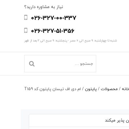
نیاز به مشاوره دارید؟
026-327-00-337
026-327-51-356
شنبه تا چهارشنبه: 9 صبح الی 6 عصر - پنجشنبه: 9 صبح الی 2 بعد از ظهر
انه
/
محصولات
/
پایتون
/
ام دی اف تیسان پایتون کد T159
 پذیر میکند