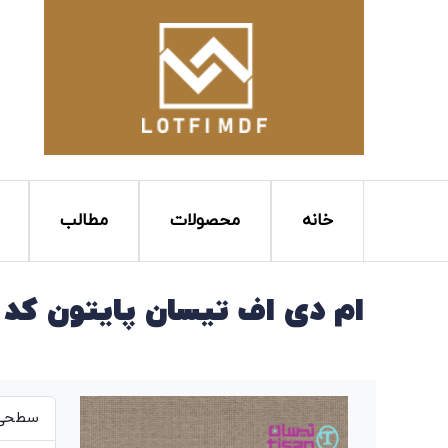
خانه
محصولات
مطالب
ام دی اف تیسان پایتون کد T159
سطحی ص