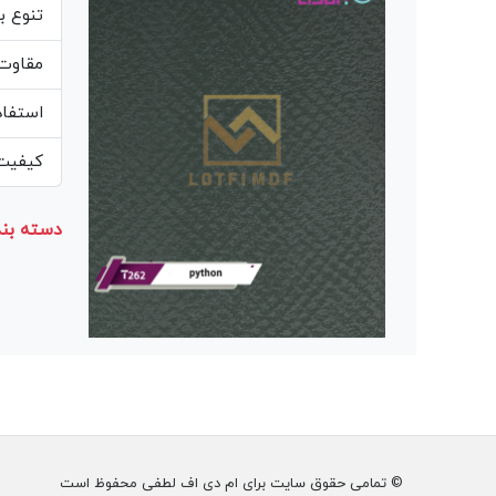
تنوع ب
مقاوت 
استفاد
کیفیت 
دسته بند
© تمامی حقوق سایت برای ام دی اف لطفی محفوظ است