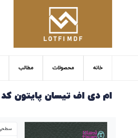
خانه
محصولات
مطالب
ام دی اف تیسان پایتون کد T262
سطحی ص