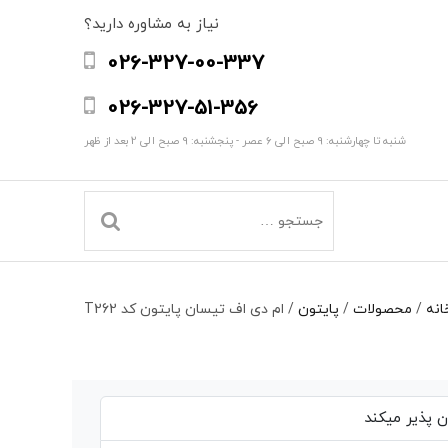
نیاز به مشاوره دارید؟
026-327-00-337
026-327-51-356
شنبه تا چهارشنبه: 9 صبح الی 6 عصر - پنجشنبه: 9 صبح الی 2 بعد از ظهر
انه
/
محصولات
/
پایتون
/
ام دی اف تیسان پایتون کد T262
 پذیر میکند