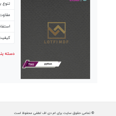
تنوع ب
مقاوت 
استفاد
کیفیت 
دسته بند
© تمامی حقوق سایت برای ام دی اف لطفی محفوظ است