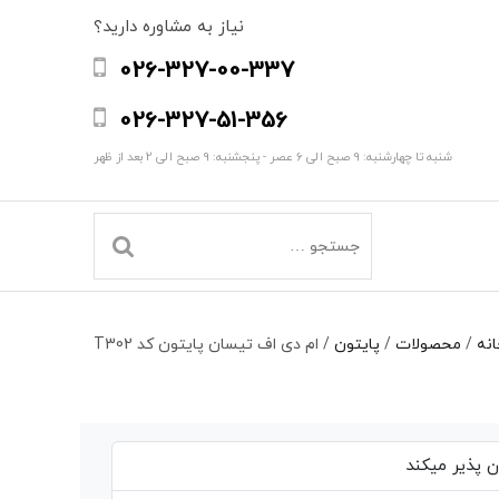
نیاز به مشاوره دارید؟
026-327-00-337
026-327-51-356
شنبه تا چهارشنبه: 9 صبح الی 6 عصر - پنجشنبه: 9 صبح الی 2 بعد از ظهر
نه
/
محصولات
/
پایتون
/
ام دی اف تیسان پایتون کد T302
 پذیر میکند