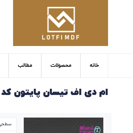
خانه
محصولات
مطالب
ام دی اف تیسان پایتون کد T302
سطحی ص