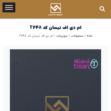
ام دی اف تیسان کد T248
خانه
/
محصولات
/
سوپرمات
/
ام دی اف تیسان کد T248