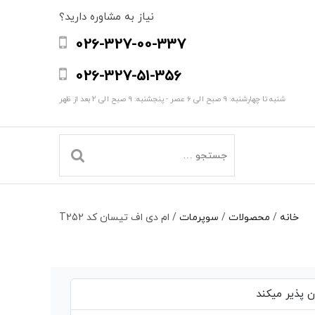
نیاز به مشاوره دارید؟
026-327-00-337
026-327-51-356
شنبه تا چهارشنبه: 9 صبح الی 6 عصر - پنجشنبه: 9 صبح الی 2 بعد از ظهر
خانه
/
محصولات
/
سوپرمات
/
ام دی اف تیسان کد T252
 پذیر میکند