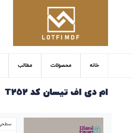
خانه
محصولات
مطالب
ام دی اف تیسان کد T252
سطحی ص