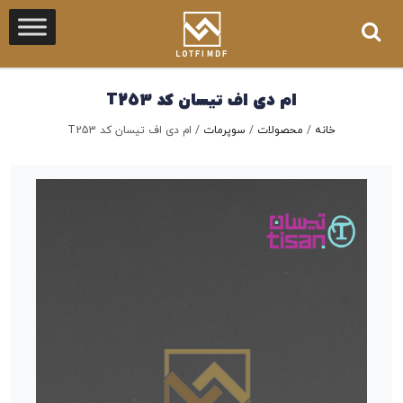
ام دی اف تیسان کد T253
خانه
/
محصولات
/
سوپرمات
/
ام دی اف تیسان کد T253