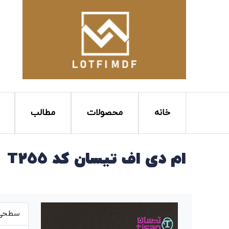
خانه
محصولات
مطالب
ام دی اف تیسان کد T255
سطحی ص