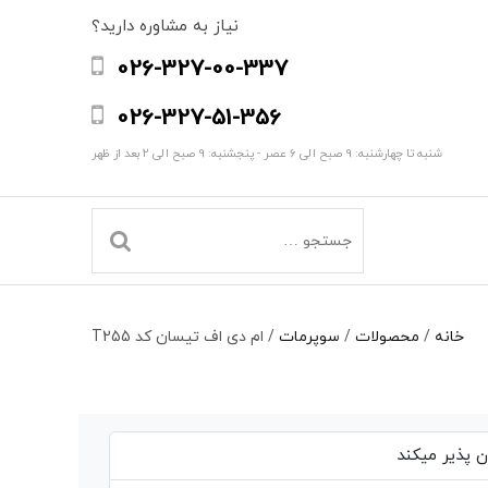
نیاز به مشاوره دارید؟
026-327-00-337
026-327-51-356
شنبه تا چهارشنبه: 9 صبح الی 6 عصر - پنجشنبه: 9 صبح الی 2 بعد از ظهر
خانه
/
محصولات
/
سوپرمات
/
ام دی اف تیسان کد T255
 پذیر میکند