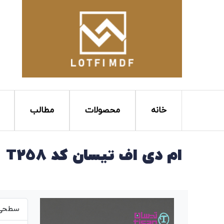
خانه
محصولات
مطالب
ام دی اف تیسان کد T258
سطحی ص