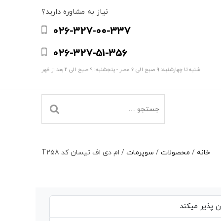
نیاز به مشاوره دارید؟
026-327-00-337
026-327-51-356
شنبه تا چهارشنبه: 9 صبح الی 6 عصر - پنجشنبه: 9 صبح الی 2 بعد از ظهر
خانه
/
محصولات
/
سوپرمات
/
ام دی اف تیسان کد T258
 پذیر میکند