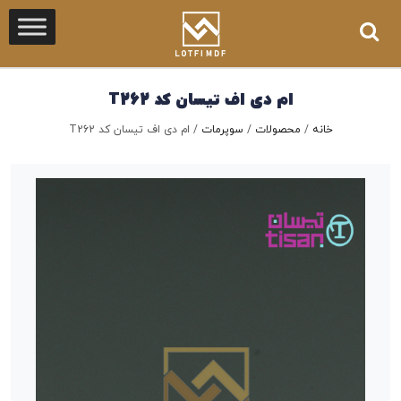
ام دی اف تیسان کد T262
خانه
/
محصولات
/
سوپرمات
/
ام دی اف تیسان کد T262