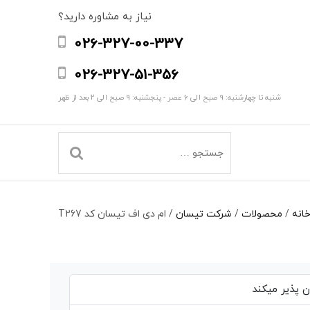
نیاز به مشاوره دارید؟
026-327-00-337
026-327-51-356
شنبه تا چهارشنبه: 9 صبح الی 6 عصر - پنجشنبه: 9 صبح الی 2 بعد از ظهر
انه
/
محصولات
/
شرکت تیسان
/
ام دی اف تیسان کد T267
 پذیر میکند