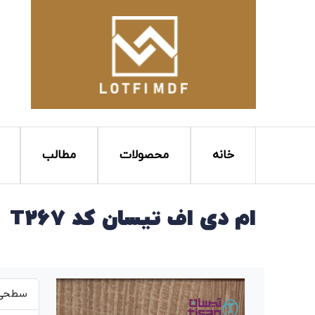
خانه
محصولات
مطالب
ام دی اف تیسان کد T267
سطحی ص