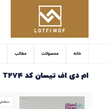
خانه
محصولات
مطالب
ام دی اف تیسان کد T274
سطحی ص