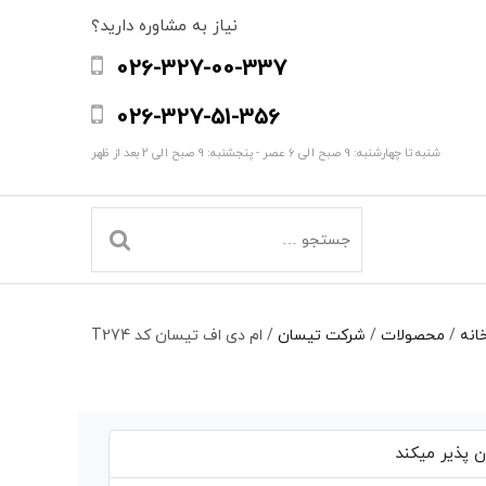
نیاز به مشاوره دارید؟
026-327-00-337
026-327-51-356
شنبه تا چهارشنبه: 9 صبح الی 6 عصر - پنجشنبه: 9 صبح الی 2 بعد از ظهر
انه
/
محصولات
/
شرکت تیسان
/
ام دی اف تیسان کد T274
 پذیر میکند