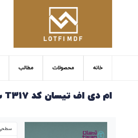
خانه
محصولات
مطالب
ام دی اف تیسان کد T317 سوپرمات
سطحی ص