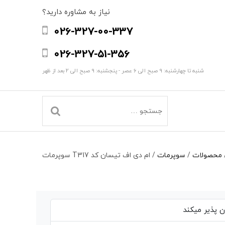
نیاز به مشاوره دارید؟
026-327-00-337
026-327-51-356
شنبه تا چهارشنبه: 9 صبح الی 6 عصر - پنجشنبه: 9 صبح الی 2 بعد از ظهر
محصولات
/
سوپرمات
/
ام دی اف تیسان کد T317 سوپرمات
 پذیر میکند