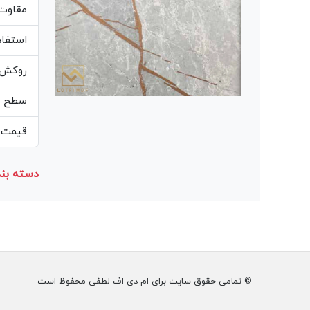
مقاوت 
استفاده
روکش ه
سطح صا
قیمت م
دسته بند
© تمامی حقوق سایت برای ام دی اف لطفی محفوظ است