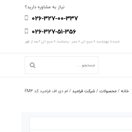
نیاز به مشاوره دارید؟
026-327-00-337
026-327-51-356
شنبه تا چهارشنبه: 9 صبح الی 6 عصر - پنجشنبه: 9 صبح الی 2 بعد از ظهر
خانه
/
محصولات
/
شرکت فرامید
/
ام دی اف فرامید کد FM4