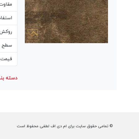
مقاوت 
استفاده
روکش ه
سطح صا
قیمت م
دسته بند
© تمامی حقوق سایت برای ام دی اف لطفی محفوظ است