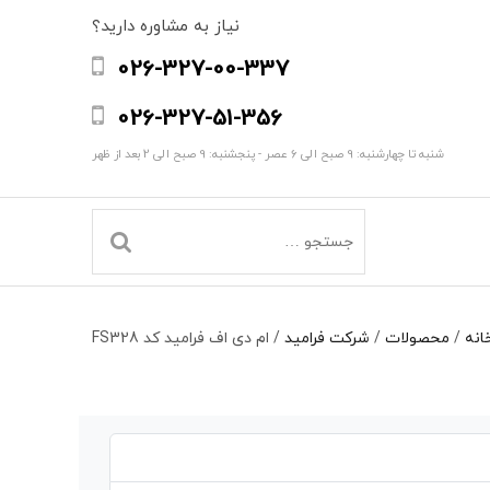
نیاز به مشاوره دارید؟
026-327-00-337
026-327-51-356
شنبه تا چهارشنبه: 9 صبح الی 6 عصر - پنجشنبه: 9 صبح الی 2 بعد از ظهر
انه
/
محصولات
/
شرکت فرامید
/
ام دی اف فرامید کد FS328