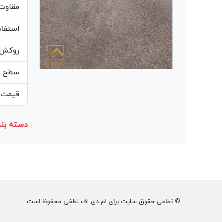
مقاوت 
استفاده
روکش ه
سطح صا
قیمت م
دسته بند
© تمامی حقوق سایت برای ام دی اف لطفی محفوظ است