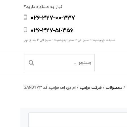
نیاز به مشاوره دارید؟
026-327-00-337
026-327-51-356
شنبه تا چهارشنبه: 9 صبح الی 6 عصر - پنجشنبه: 9 صبح الی 2 بعد از ظهر
/
محصولات
/
شرکت فرامید
/
ام دی اف فرامید کد SANDY73