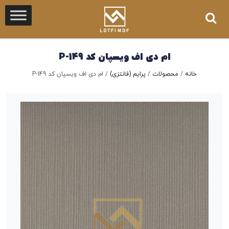
ام دی اف ویسپان کد P-149
خانه
/
محصولات
/
پرایم (فانتزی)
/
ام دی اف ویسپان کد P-149