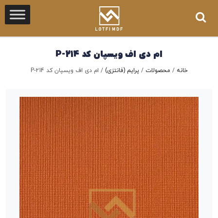
ام دی اف ویسپان کد P-214
خانه
/
محصولات
/
پرایم (فانتزی)
/
ام دی اف ویسپان کد P-214