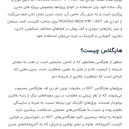
تولید شده است. ام دی اف PICASSO INOX 394 / AGT به دلیل طرح و
رنگ ساده خود برای استفاده در انواع پروژه‌ها بخصوص پروژه های مدرن
پرکاربرد است و به دلیل رنگ خاص آن، باعث مدرن نشان دادن فضا می‌گردد.
از ام دی اف PICASSO INOX 394 / AGT برای ساخت کابینت، کمد، مبلمان
و میز، پانل‌های دیواری و کف پوش در فضا‌های مختلف مسکونی، اداری،
تجاری، آموزشی و کلینیک و غیره می‌توان استفاده نمود.
هایگلاس چیست؟
منظور از هایگلس همانطور که از نامش مشخص است در لغت به معنای
شیشه با کیفیت بالا و در اصل به معنی شفافیت است. بدین معنی که
لایه‌ای است که شفافیت بالا‌تری از شیشه دارد.
ورق‌های هایگلاس AGT در حقیقت نوعی ام دی اف هایگلاس محسوب
می‌شوند، که از نظر زیبایی و مقاومت در بین نمونه‌های دیگر از رتبه بالا‌تری
برخوردار هستند. ورق‌های اکرلیک این برند‌ها نسبت به ضربه و ساییدگی
مقاوم بوده و نسبت به هایگلاس‌های معمولی استقامت بیشتری دارند.
باتوجه به اینکه بیشترین کابرد هایگلاس‌های AGT در دکوراسیون و طراحی
کابینت آشپزخانه، علاوه بر نمای لوکس و شیکی که به آشپزخانه‌های مدرن