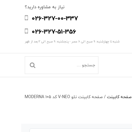
نیاز به مشاوره دارید؟
026-327-00-337
026-327-51-356
شنبه تا چهارشنبه: 9 صبح الی 6 عصر - پنجشنبه: 9 صبح الی 2 بعد از ظهر
صفحه کابینت
/
صفحه کابینت نئو V-NEO کد MODERNA 105