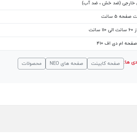
خارجی (ضد خش ، ضد آب)
فحه 5 سانت
1 سانت
فحه ام دی اف 410
ی ها:
صفحه کابینت
صفحه های NEO
محصولات