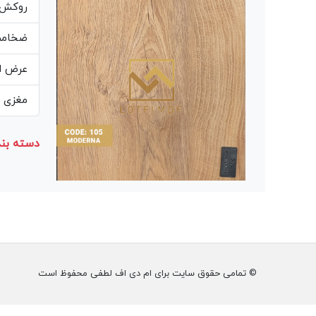
روکش 
ضخامت ص
عرض از 60 سانت الی 10
مغزی ص
دسته بند
© تمامی حقوق سایت برای ام دی اف لطفی محفوظ است