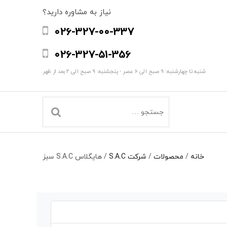
نیاز به مشاوره دارید؟
026-327-00-337
026-327-51-356
شنبه تا چهارشنبه: 9 صبح الی 6 عصر - پنجشنبه: 9 صبح الی 2 بعد از ظهر
خانه
/
محصولات
/
شرکت S.A.C
/
هایگلاس S.A.C سبز