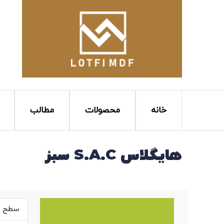
خانه
محصولات
مطالب
هایگلاس S.A.C سبز
سطح بر