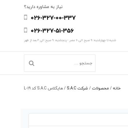
نیاز به مشاوره دارید؟
026-327-00-337
026-327-51-356
شنبه تا چهارشنبه: 9 صبح الی 6 عصر - پنجشنبه: 9 صبح الی 2 بعد از ظهر
خانه
/
محصولات
/
شرکت S.A.C
/
هایگلاس S.A.C کد L-19