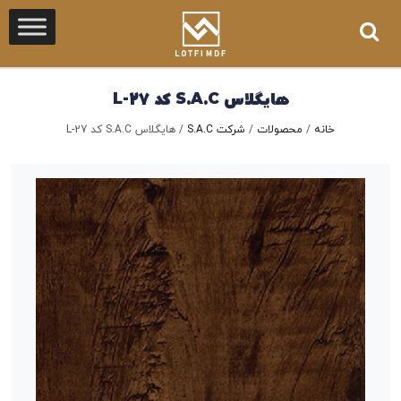
هایگلاس S.A.C کد L-27
خانه
/
محصولات
/
شرکت S.A.C
/
هایگلاس S.A.C کد L-27