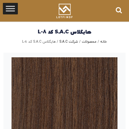
هایگلاس S.A.C کد L-8
خانه
/
محصولات
/
شرکت S.A.C
/
هایگلاس S.A.C کد L-8