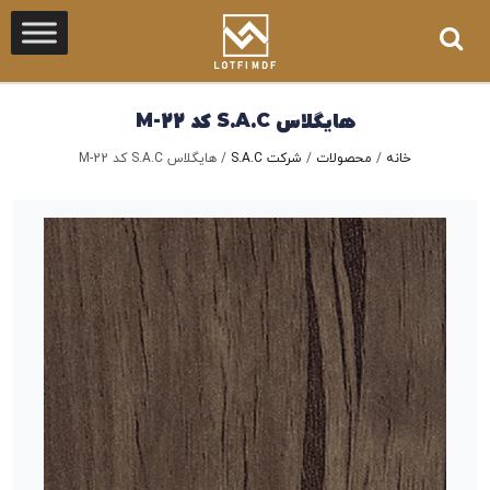
هایگلاس S.A.C کد M-22
خانه
/
محصولات
/
شرکت S.A.C
/
هایگلاس S.A.C کد M-22