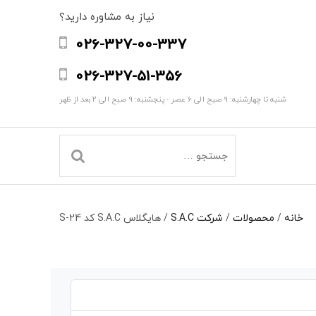
نیاز به مشاوره دارید؟
026-327-00-337
026-327-51-356
شنبه تا چهارشنبه: 9 صبح الی 6 عصر - پنجشنبه: 9 صبح الی 2 بعد از ظهر
خانه
/
محصولات
/
شرکت S.A.C
/
هایگلاس S.A.C کد S-24