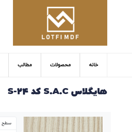
خانه
محصولات
مطالب
هایگلاس S.A.C کد S-24
سطح بر