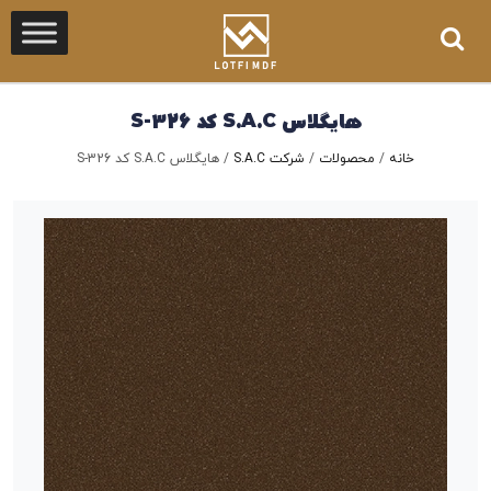
هایگلاس S.A.C کد S-326
خانه
/
محصولات
/
شرکت S.A.C
/
هایگلاس S.A.C کد S-326