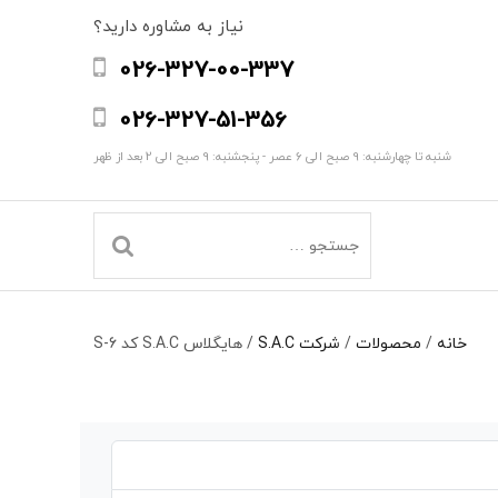
نیاز به مشاوره دارید؟
026-327-00-337
026-327-51-356
شنبه تا چهارشنبه: 9 صبح الی 6 عصر - پنجشنبه: 9 صبح الی 2 بعد از ظهر
خانه
/
محصولات
/
شرکت S.A.C
/
هایگلاس S.A.C کد S-6