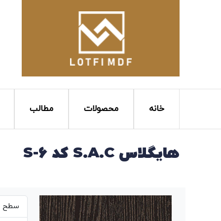
خانه
محصولات
مطالب
هایگلاس S.A.C کد S-6
سطح بر