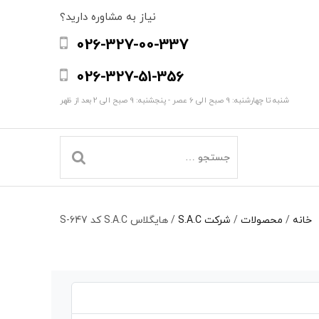
نیاز به مشاوره دارید؟
026-327-00-337
026-327-51-356
شنبه تا چهارشنبه: 9 صبح الی 6 عصر - پنجشنبه: 9 صبح الی 2 بعد از ظهر
خانه
/
محصولات
/
شرکت S.A.C
/
هایگلاس S.A.C کد S-647