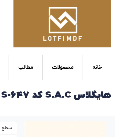
خانه
محصولات
مطالب
هایگلاس S.A.C کد S-647
سطح بر