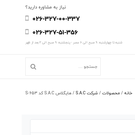
نیاز به مشاوره دارید؟
026-327-00-337
026-327-51-356
شنبه تا چهارشنبه: 9 صبح الی 6 عصر - پنجشنبه: 9 صبح الی 2 بعد از ظهر
خانه
/
محصولات
/
شرکت S.A.C
/
هایگلاس S.A.C کد S-653