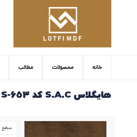
خانه
محصولات
مطالب
هایگلاس S.A.C کد S-653
سطح بر